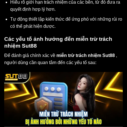
Hiểu rõ giới hạn trách nhiệm của các bên, từ đó đưa ra
quyết định hợp lý hơn.
Tự động thiết lập kiến ​​thức để ứng phó với những rủi ro
có thể phát hiện được.
Các yếu tố ảnh hưởng đến miễn trừ trách
nhiệm Sut88
Để đánh giá chính xác về
miễn trừ trách nhiệm Sut88
,
người dùng cần quan tâm đến các yếu tố sau: