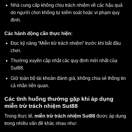
Nhà cung cấp không chịu trách nhiệm về các hậu quả
do người chơi không tự kiểm soát hoặc vi phạm quy
định.
Các hành động cần thực hiện:
Đọc kỹ năng “Miễn trừ trách nhiệm” trước khi bắt đầu
chơi.
Thường xuyên cập nhật các quy định mới nhất của
Sut88.
Giữ toàn bộ tài khoản đánh giá, không chia sẻ thông tin
cá nhân liên quan.
Các tình huống thường gặp khi áp dụng
miễn trừ trách nhiệm Sut88
Trong thực tế,
miễn trừ trách nhiệm Sut88
được áp dụng
trong nhiều vấn đề khác nhau như: