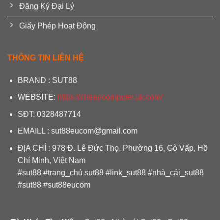
Đăng Ký Đại Lý
Giấy Phép Hoạt Động
THÔNG TIN LIÊN HỆ
BRAND : SUT88
WEBSITE:
https://cheapcomputer.uk.com/
SĐT: 0328487714
EMAILL :
sut88eucom@gmail.com
ĐỊA CHỈ : 978 Đ. Lê Đức Thọ, Phường 16, Gò Vấp, Hồ
Chí Minh, Việt Nam
#sut88 #trang_chủ sut88 #link_sut88 #nhà_cái_sut88
#sut88 #sut88eucom