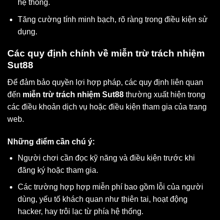
hệ thống.
Tăng cường tính minh bạch, rõ ràng trong điều kiện sử
dụng.
Các quy định chính về miễn trừ trách nhiệm
Sut88
Để đảm bảo quyền lợi hợp pháp, các quy định liên quan
đến
miễn trừ trách nhiệm Sut88
thường xuất hiện trong
các điều khoản dịch vụ hoặc điều kiện tham gia của trang
web.
Những điểm cần chú ý:
Người chơi cần đọc kỹ năng và điều kiện trước khi
đăng ký hoặc tham gia.
Các trường hợp hợp miễn phí bao gồm lỗi của người
dùng, yếu tố khách quan như thiên tai, hoạt động
hacker, hay trôi lạc từ phía hệ thống.