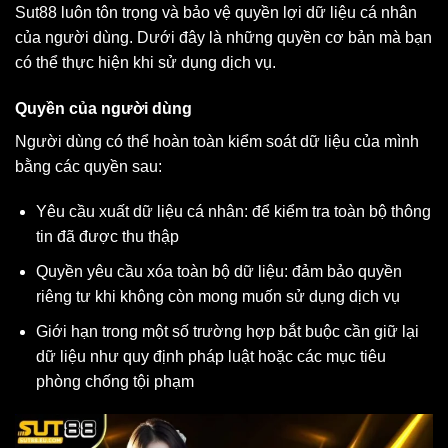
Sut88 luôn tôn trọng và bảo vệ quyền lợi dữ liệu cá nhân
của người dùng. Dưới đây là những quyền cơ bản mà bạn
có thể thực hiện khi sử dụng dịch vụ.
Quyền của người dùng
Người dùng có thể hoàn toàn kiểm soát dữ liệu của mình
bằng các quyền sau:
Yêu cầu xuất dữ liệu cá nhân: để kiểm tra toàn bộ thông
tin đã được thu thập
Quyền yêu cầu xóa toàn bộ dữ liệu: đảm bảo quyền
riêng tư khi không còn mong muốn sử dụng dịch vụ
Giới hạn trong một số trường hợp bắt buộc cần giữ lại
dữ liệu như quy định pháp luật hoặc các mục tiêu
phòng chống tội phạm