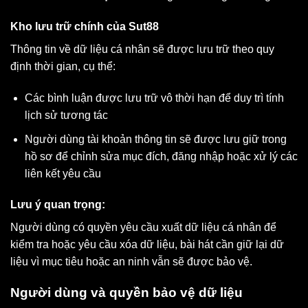
Kho lưu trữ chính của Sut88
Thông tin về dữ liệu cá nhân sẽ được lưu trữ theo quy
định thời gian, cụ thể:
Các bình luận được lưu trữ vô thời hạn để duy trì tính
lịch sử tương tác
Người dùng tài khoản thông tin sẽ được lưu giữ trong
hồ sơ để chỉnh sửa mục đích, đăng nhập hoặc xử lý các
liên kết yêu cầu
Lưu ý quan trọng:
Người dùng có quyền yêu cầu xuất dữ liệu cá nhân để
kiểm tra hoặc yêu cầu xóa dữ liệu, bài hát cần giữ lại dữ
liệu vì mục tiêu hoặc an ninh vẫn sẽ được bảo vệ.
Người dùng và quyền bảo vệ dữ liệu