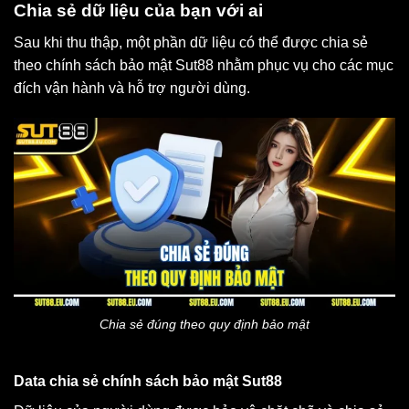
Chia sẻ dữ liệu của bạn với ai
Sau khi thu thập, một phần dữ liệu có thể được chia sẻ
theo chính sách bảo mật Sut88 nhằm phục vụ cho các mục
đích vận hành và hỗ trợ người dùng.
Chia sẻ đúng theo quy định bảo mật
Data chia sẻ chính sách bảo mật Sut88