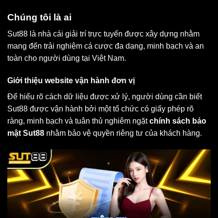
Chúng tôi là ai
Sut88 là nhà cái giải trí trực tuyến được xây dựng nhằm
mang đến trải nghiệm cá cược đa dạng, minh bạch và an
toàn cho người dùng tại Việt Nam.
Giới thiệu website vận hành đơn vị
Để hiểu rõ cách dữ liệu được xử lý, người dùng cần biết
Sut88 được vận hành bởi một tổ chức có giấy phép rõ
ràng, minh bạch và tuân thủ nghiêm ngặt
chính sách bảo
mật Sut88
nhằm bảo vệ quyền riêng tư của khách hàng.