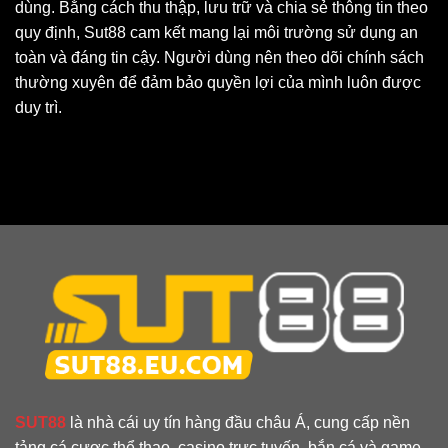
dùng. Bằng cách thu thập, lưu trữ và chia sẻ thông tin theo
quy định, Sut88 cam kết mang lại môi trường sử dụng an
toàn và đáng tin cậy. Người dùng nên theo dõi chính sách
thường xuyên để đảm bảo quyền lợi của mình luôn được
duy trì.
SUT88
là nhà cái uy tín hàng đầu châu Á, cung cấp nền
tảng cá cược thể thao, casino trực tuyến, bắn cá và game