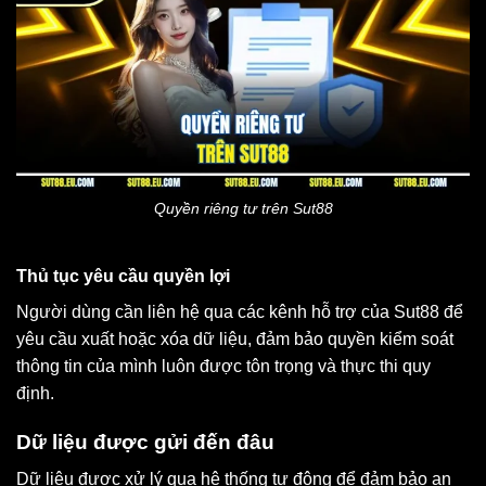
Quyền riêng tư trên Sut88
Thủ tục yêu cầu quyền lợi
Người dùng cần liên hệ qua các kênh hỗ trợ của Sut88 để
yêu cầu xuất hoặc xóa dữ liệu, đảm bảo quyền kiểm soát
thông tin của mình luôn được tôn trọng và thực thi quy
định.
Dữ liệu được gửi đến đâu
Dữ liệu được xử lý qua hệ thống tự động để đảm bảo an