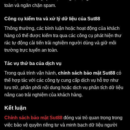
toàn và ngăn chặn spam.
Công cụ kiểm tra và xử lý dữ liệu của Sut88
Thông thường, các bình luận hoặc hoạt động của khách
hàng có thể được kiểm tra qua các công cụ phát hiện thư
rác tự động cải tiến trải nghiệm người dùng và giữ môi
trường trực tuyến an toàn.
Tác vụ thứ ba của dịch vụ
Trong quá trình vận hành,
chính sách bảo mật Sut88
có
thể hợp tác với các công ty cung cấp dịch vụ hỗ trợ như
lưu trữ, phân phối nội dung hoặc dịch vụ phân tích dữ liệu
nâng cao trải nghiệm của khách hàng.
Kết luận
Chính sách bảo mật Sut88
đóng vai trò quan trọng trong
việc bảo vệ quyền riêng tư và minh bạch dữ liệu người